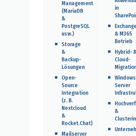
Anwendu
Management
in
(MariaDB
SharePoi
&
PostgreSQL
Exchang
usw.)
& M365
Betrieb
Storage
&
Hybrid- 
Backup-
Cloud-
Lösungen
Migratio
Open-
Windows
Source
Server
Integration
Infrastru
(z. B.
Hochverf
Nextcloud
&
&
Clusteri
Rocket.Chat)
Unterne
Mailserver