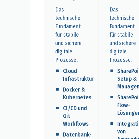
Das
Das
technische
technische
Fundament
Fundament
für stabile
für stabile
und sichere
und sichere
digitale
digitale
Prozesse.
Prozesse.
Cloud-
SharePoi
Infrastruktur
Setup &
Manage
Docker &
Kubernetes
SharePoi
Flow-
CI/CD und
Lösunge
Git-
Workflows
Integrat
von
Datenbank-