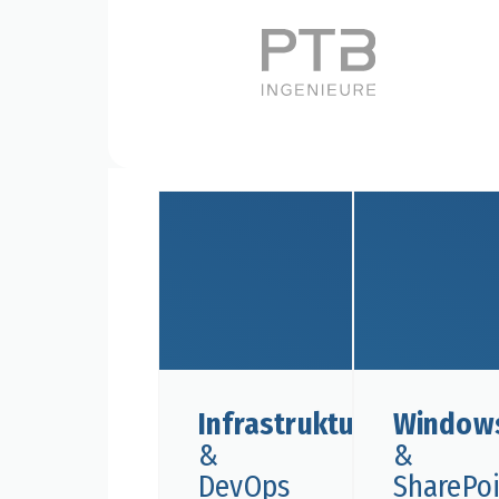
Infrastruktur
Window
&
&
DevOps
SharePo