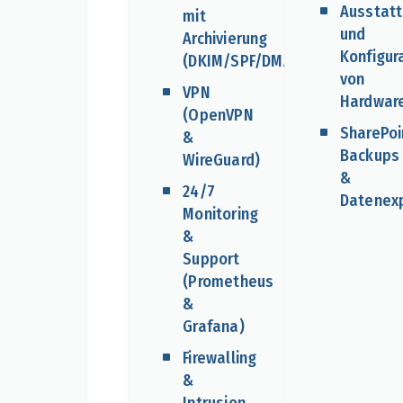
Ausstat
mit
und
Archivierung
Konfigur
(DKIM/SPF/DMARC)
von
VPN
Hardwar
(OpenVPN
SharePoi
&
Backups
WireGuard)
&
24/7
Datenex
Monitoring
&
Support
(Prometheus
&
Grafana)
Firewalling
&
Intrusion