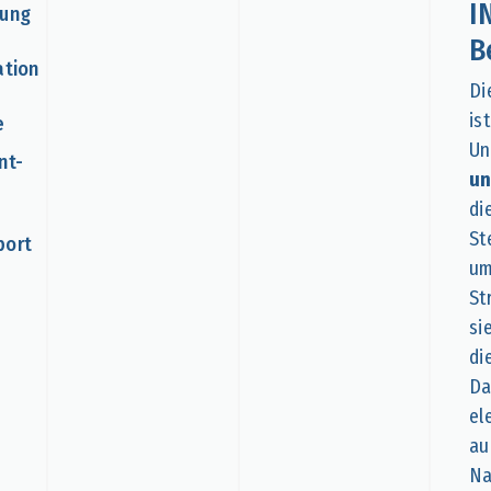
I
tung
B
ation
Di
is
e
Un
nt-
un
di
St
port
um
St
si
di
Da
el
au
Na