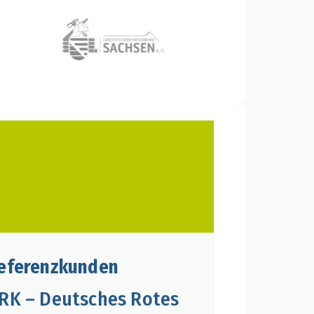
eferenzkunden
RK – Deutsches Rotes