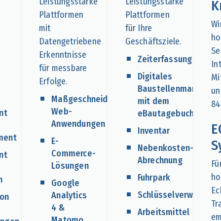
Leistungsstarke
Leistungsstarke
K
Plattformen
Plattformen
Wi
mit
für Ihre
ho
Datengetriebene
Geschäftsziele.
Se
Erkenntnisse
Zeiterfassung
In
für messbare
Digitales
Mi
Erfolge.
Baustellenmanagem
un
Maßgeschneiderte
mit dem
84
Web-
nt
eBautagebuch
Anwendungen
E
Inventar
ment
E-
S
Nebenkosten-
Commerce-
nt
Abrechnung
Fü
Lösungen
ho
Fuhrpark
n
Google
Ec
Schlüsselverwaltung
Analytics
ion
Tr
4 &
Arbeitsmittel
em
Matomo