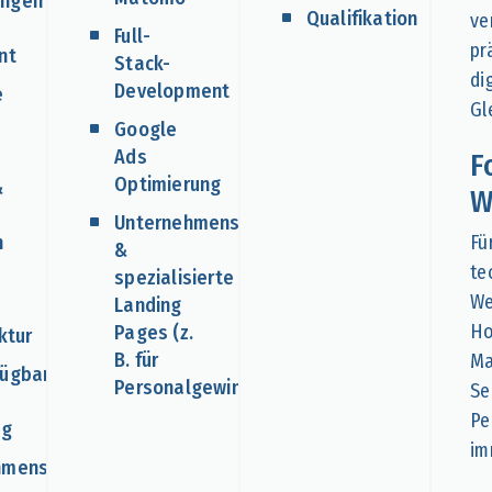
ngen
Qualifikation
ve
Full-
pr
nt
Stack-
di
Development
e
Gl
Google
Ads
F
Optimierung
&
W
Unternehmenswebseiten
n
Fü
&
te
spezialisierte
We
Landing
Ho
Pages (z.
ktur
B. für
Ma
ügbarkeit
Personalgewinnung)
Se
Pe
ng
im
hmensnetzwerke