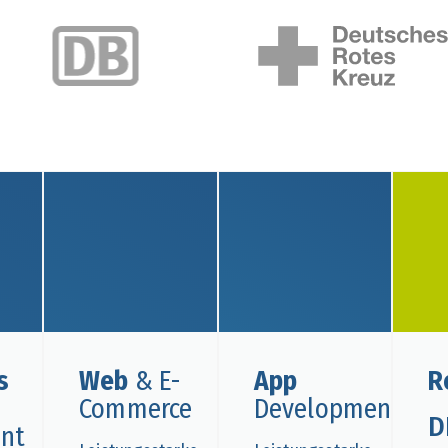
s
Web
& E-
App
R
Commerce
Development
D
int